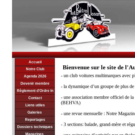
© Auto Retro Mosan
Accueil
Accueil
Bienvenue sur le site de l'
Notre Club
Notre Club
- un club voitures multimarques avec p
Agenda 2019
Agenda 2026
Devenir membre
Devenir membre
- la dynamique d’un groupe de plus d
Règlement d'Ordre In
Contact
- une association membre officiel de la
Liens utiles
Contact
(BEHVA)
Liens utiles
Galeries
Reportages
Galeries
- une revue mensuelle : Notre Magazin
Reportages
Mailing list
- 3 sections: balade, grand-mère et régu
Dossiers techniques
Dossiers techniq
Notre Magazine
Magazines