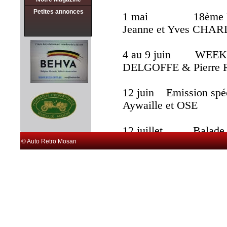
Petites annonces
1 mai 18ème Bala
Jeanne et Yves
4 au 9 juin WEEKEN
DELGOFFE & Pierre
12 juin Emission spé
Aywaille et OSE
12 juillet Balade d
GODELAINE
© Auto Retro Mosan
9 août 44ème Rally
DELGOFFE et Geor
13 septembre Balade 
CHARLIER
INVITAT